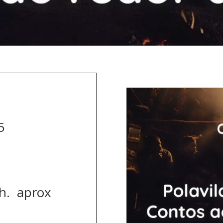
5
h. aprox