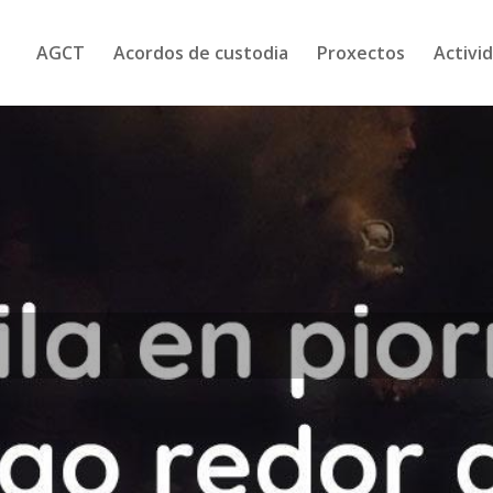
AGCT
Acordos de custodia
Proxectos
Activi