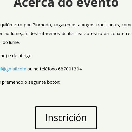
Acerca do evento
quilómetro por Piornedo, xogaremos a xogos tradicionais, como
nder ao lume,…); desfrutaremos dunha cea ao estilo da zona e r
r do lume.
ume) e de abrigo
rif@gmail.com
ou no teléfono 687001304
ás premendo o seguinte botón:
Inscrición